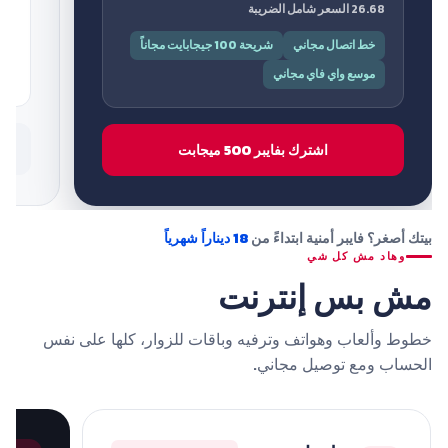
26.68 السعر شامل الضريبة
ر
ش
خط اتصال مجاني
شريحة 100 جيجابايت مجاناً
خ
موسع واي فاي مجاني
اشترك بفايبر 500 ميجابت
بيتك أصغر؟ فايبر أمنية ابتداءً من
18 ديناراً شهرياً
وهاد مش كل شي
مش بس إنترنت
خطوط وألعاب وهواتف وترفيه وباقات للزوار، كلها على نفس
الحساب ومع توصيل مجاني.