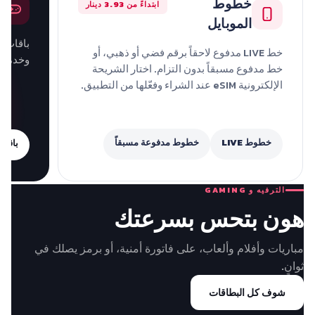
خطوط
ابتداءً من 3.93 دينار
الموبايل
خط LIVE مدفوع لاحقاً برقم فضي أو ذهبي، أو
وخدمة د
خط مدفوع مسبقاً بدون التزام. اختار الشريحة
الإلكترونية eSIM عند الشراء وفعّلها من التطبيق.
خطوط LIVE
خطوط مدفوعة مسبقاً
باقات ming
الترفيه و GAMING
هون بتحس بسرعتك
مباريات وأفلام وألعاب، على فاتورة أمنية، أو برمز يصلك في
ثوانٍ.
شوف كل البطاقات