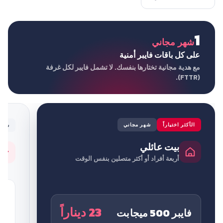
1
شهر مجاني
على كل باقات فايبر أمنية
مع هدية مجانية تختارها بنفسك. لا تشمل فايبر لكل غرفة
(FTTR).
الأكثر اختياراً
شهر مجاني
شهر 
بيت عائلي
أربعة أفراد أو أكثر متصلين بنفس الوقت
فايبر
23 ديناراً
فايبر 500 ميجابت
31.32 السعر 