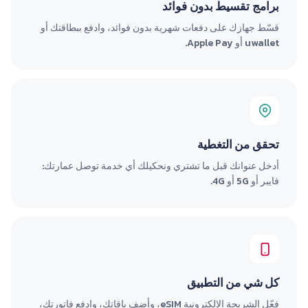
برامج تقسيط بدون فوائد
قسّط جهازك على دفعات شهرية بدون فوائد، وادفع ببطاقتك أو
uwallet أو Apple Pay.
تحقق من التغطية
أدخل عنوانك قبل ما تشتري ونحكيلك أي خدمة توصل عمارتك:
فايبر أو 5G أو 4G.
كل شي من التطبيق
فعّل الشريحة الإلكترونية eSIM، وأضف باقاتك، وادفع فاتورتك،