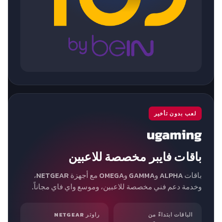
لعب بدون تأخير
باقات فايبر مخصصة للاعبين
باقات ALPHA وGAMMA وOMEGA مع أجهزة NETGEAR،
وخدمة دعم فني مخصصة للاعبين، وموسع واي فاي مجاناً.
الباقات ابتداءً من
راوتر NETGEAR