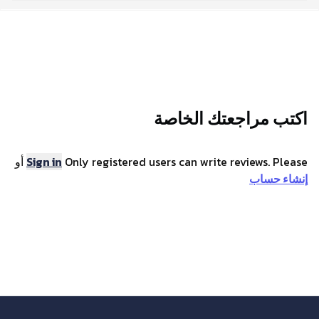
احصل على أفضل عرض على بطاقة 360Vuz لثلاث شهور
واستمتع بالوصول السريع والسهل إلى مجموعة متنوعة من
المنتجات الرقمية. استرد البطاقة بسهولة واستمتع بمنتجات
الترفيه الرقمية المتنوعة المتاحة. متاحة الآن بسعر منافس ، مما
يجعلها فرصة رائعة لا ينبغي تفويتها!
اكتب مراجعتك الخاصة
Only registered users can write reviews. Please
Sign in
أو
إنشاء حساب