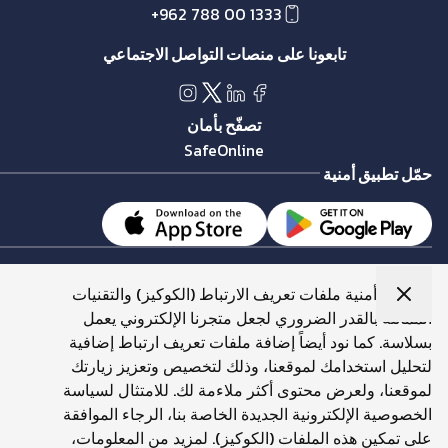
+962 788 00 1333
نوع الشحن
USB power adapter
تابعونا على منصات التواصل الاجتماعي
تصفّح بأمان
SafeOnline
حمّل تطبيق أمنية
إنترنت
تستخدم أمنية ملفات تعريف الارتباط (الكوكيز) والتقنيات
خطوط الموبايل
المماثلة بالقدر الضروري لجعل متجرنا الإلكتروني يعمل
البطاقات الإلكترونية
بسلاسة. كما نود أيضاً إضافة ملفات تعريف ارتباط إضافية
الأجهزة الذكية
لتحليل استخدامك لموقعنا، وذلك لتخصيص وتعزيز زيارتك
الإكسسوارات
لموقعنا، ولعرض محتوى أكثر ملاءمة لك. للامتثال لسياسة
الخصوصية الإلكترونية الجديدة الخاصة بنا، الرجاء الموافقة
على تمكين هذه الملفات (الكوكيز). لمزيد من المعلومات،