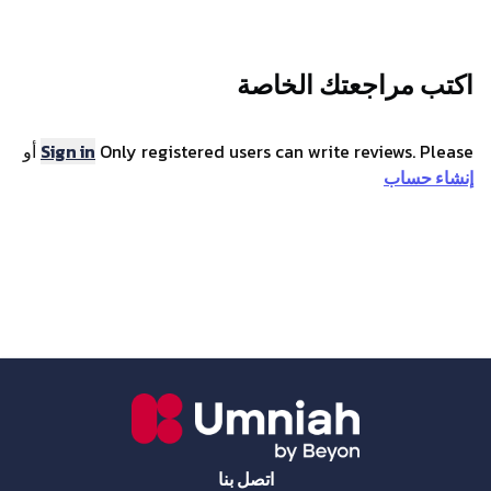
هذه الكاميرا بدقة 2K، مما يوفر جودة فيديو واضحة ونقية،
ويضمن مراقبة مفصلة لمساحتك مع الحد الأدنى من التشويش.
الدقة
2304 x 1296 بكسل
حجم المستشعر
3 ميجابكسل
اكتب مراجعتك الخاصة
جودة الصورة
2K
نظام التركيز التلقائي
بلا خاصية التركيز التلقائي
Only registered users can write reviews. Please
Sign in
أو
الحجم والوزن
60 x 48 x 67.5 مم
إنشاء حساب
الاتصال
بلوتوث
لا يدعم
التطبيق
Mi Home تطبيق
واي فاي
IEEE 802.11b/g/n 2.4 جيجا
هرتز
البطارية
سعة البطارية
بدون بطارية
اتصل بنا