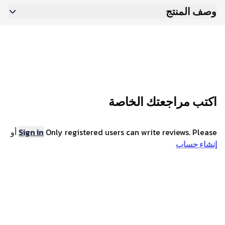
وصف المنتج
احصل على أفضل عرض على بطاقة بلايستيشن 75$ - أمريكي
واستمتع بالوصول السريع والسهل إلى مجموعة متنوعة من
المنتجات الرقمية. استرد البطاقة بسهولة واستمتع بمنتجات
الترفيه الرقمية المتنوعة المتاحة. متاحة الآن بسعر منافس ، مما
يجعلها فرصة رائعة لا ينبغي تفويتها!
اكتب مراجعتك الخاصة
Only registered users can write reviews. Please
Sign in
أو
إنشاء حساب