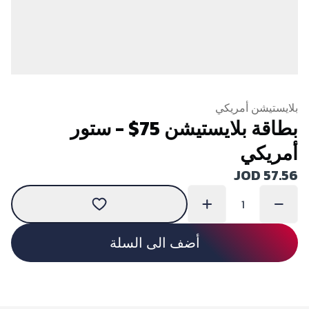
بلايستيشن أمريكي
بطاقة بلايستيشن 75$ - ستور
أمريكي
JOD 57.56
أضف الى السلة